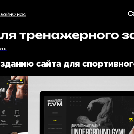
Связатьс
 нас
ля тренажерного з
ГОЕ
озданию сайта для спортивног