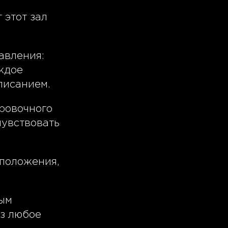
 этот зал
авления:
ждое
писанием.
ировочного
чувствовать
сположения,
ным
ез любое