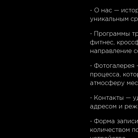
- О нас — исто
уникальным ср
- Программы т
фитнес, кросс
направление с
- Фотогалерея
процесса, кот
атмосферу мес
- Контакты — 
адресом и реж
- Форма запис
количеством п