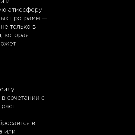
и и
ную атмосферу
мых программ —
не только в
, которая
может
силу.
в сочетании с
траст
бросается в
а или