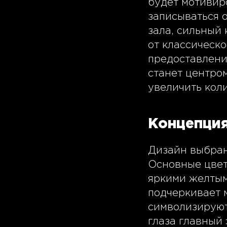
будет мотивир
записываться 
зала, сильный
от классическо
предоставлени
станет центро
увеличить коли
Концепция
Дизайн выбран 
Основные цвет
яркими желтым
подчеркивает 
символизируют
глаза главный