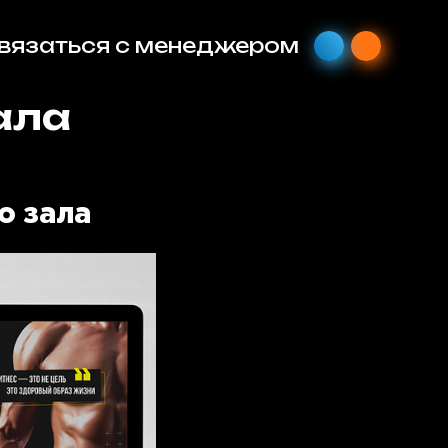
я с менеджером
ала
о зала