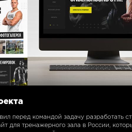
оекта
авил перед командой задачу разработать с
йт для тренажерного зала в России, котор