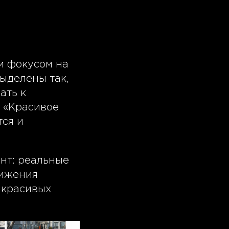
м фокусом на
ыделены так,
ать к
, «Красивое
тся и
нт: реальные
тижения
о красивых