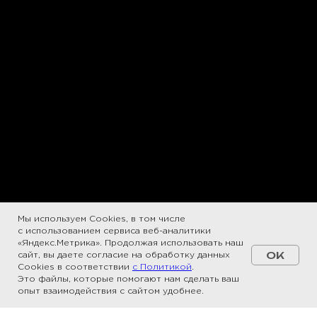
Мы используем Cookies, в том числе
с использованием сервиса веб-аналитики
«Яндекс.Метрика». Продолжая использовать наш
OK
сайт, вы даете согласие на обработку данных
Cookies в соответствии
с Политикой
.
Это файлы, которые помогают нам сделать ваш
опыт взаимодействия с сайтом удобнее.